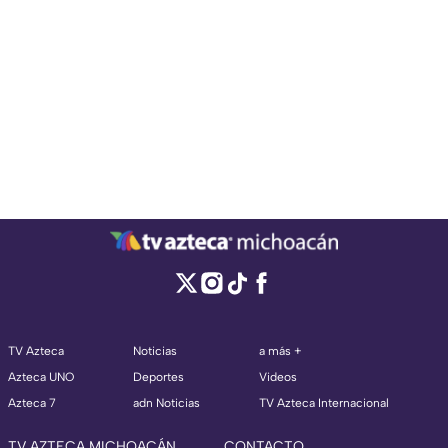
TV Azteca
Noticias
a más +
Azteca UNO
Deportes
Videos
Azteca 7
adn Noticias
TV Azteca Internacional
TV AZTECA MICHOACÁN
CONTACTO