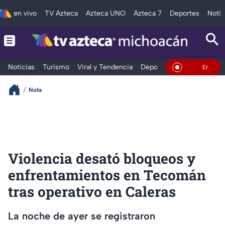
en vivo
TV Azteca
Azteca UNO
Azteca 7
Deportes
Notic
Noticias
Turismo
Viral y Tendencia
Deportes
Espectáculos
En Vivo
Nota
Violencia desató bloqueos y
enfrentamientos en Tecomán
tras operativo en Caleras
La noche de ayer se registraron