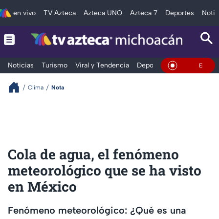
en vivo
TV Azteca
Azteca UNO
Azteca 7
Deportes
Notic
Noticias
Turismo
Viral y Tendencia
Deportes
Espectáculos
En Vivo
Clima
Nota
Cola de agua, el fenómeno
meteorológico que se ha visto
en México
Fenómeno meteorológico: ¿Qué es una