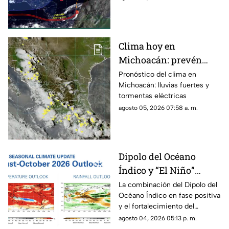
Clima hoy en
Michoacán: prevén
lluvias fuertes,
Pronóstico del clima en
Michoacán: lluvias fuertes y
tormentas eléctricas y
tormentas eléctricas
ambiente caluroso
agosto 05, 2026 07:58 a. m.
Dipolo del Océano
Índico y “El Niño”
podrían cambiar el
La combinación del Dipolo del
Océano Índico en fase positiva
clima de 2026;
y el fortalecimiento del
Michoacán se prepara
fenómeno de “El Niño” podría
agosto 04, 2026 05:13 p. m.
para lluvias irregulares
provocar cambios importantes