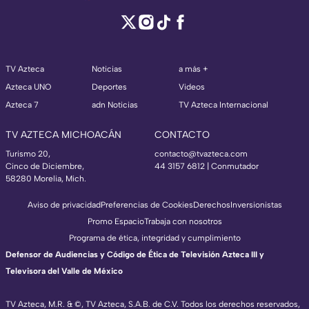
TV Azteca
Noticias
a más +
Azteca UNO
Deportes
Videos
Azteca 7
adn Noticias
TV Azteca Internacional
TV AZTECA MICHOACÁN
CONTACTO
Turismo 20,
contacto@tvazteca.com
Cinco de Diciembre,
44 3157 6812
| Conmutador
58280 Morelia, Mich.
Aviso de privacidad
Preferencias de Cookies
Derechos
Inversionistas
Promo Espacio
Trabaja con nosotros
Programa de ética, integridad y cumplimiento
Defensor de Audiencias y Código de Ética de Televisión Azteca III y
Televisora del Valle de México
TV Azteca, M.R. & ©, TV Azteca, S.A.B. de C.V. Todos los derechos reservados,