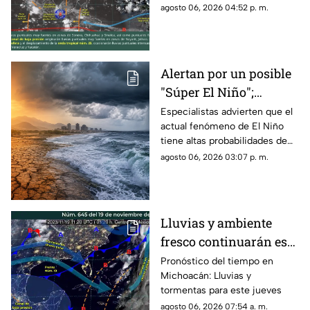
2026, generando condiciones
agosto 06, 2026 04:52 p. m.
estados
de lluvias fuertes, tormentas
eléctricas, vientos intensos y
posibles inundaciones en
distintas regiones del país,
Alertan por un posible
informó el Servicio
"Súper El Niño";
Meteorológico Nacional
(SMN).
científicos prevén
Especialistas advierten que el
actual fenómeno de El Niño
impactos hasta 2027
tiene altas probabilidades de
convertirse en uno de los más
agosto 06, 2026 03:07 p. m.
fuertes registrados desde la
década de 1950, con lluvias
extremas, sequías y olas de
calor que podrían extender sus
Lluvias y ambiente
efectos hasta 2027.
fresco continuarán este
jueves en Michoacán
Pronóstico del tiempo en
Michoacán: Lluvias y
tormentas para este jueves
agosto 06, 2026 07:54 a. m.