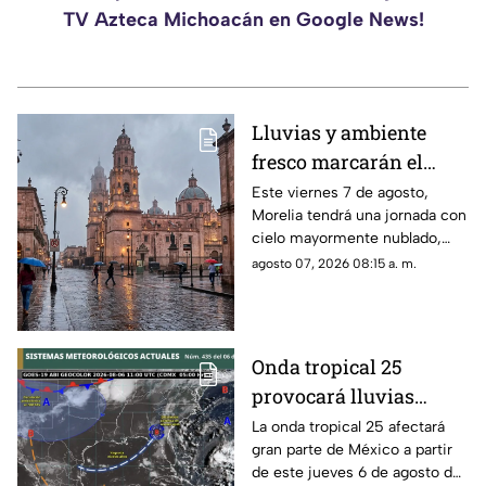
TV Azteca Michoacán en Google News!
Lluvias y ambiente
fresco marcarán el
clima de este viernes
Este viernes 7 de agosto,
Morelia tendrá una jornada con
en Morelia
cielo mayormente nublado,
ambiente fresco durante la
agosto 07, 2026 08:15 a. m.
mañana y lluvias por la tarde y
noche, de acuerdo con el
pronóstico de la Comisión
Nacional del Agua (Conagua) y
Onda tropical 25
el Servicio Meteorológico
provocará lluvias
Nacional (SMN).
intensas y riesgo de
La onda tropical 25 afectará
gran parte de México a partir
inundaciones en
de este jueves 6 de agosto de
Michoacán y otros