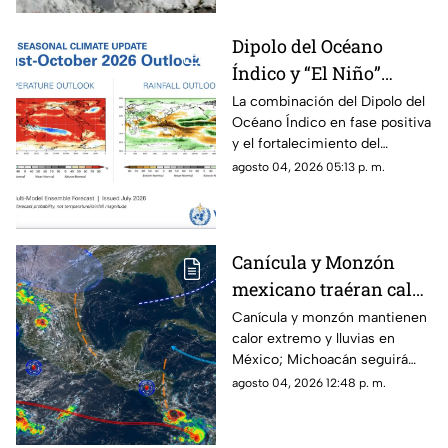
Dipolo del Océano
Índico y “El Niño”
podrían cambiar el
La combinación del Dipolo del
Océano Índico en fase positiva
clima de 2026;
y el fortalecimiento del
Michoacán se prepara
fenómeno de “El Niño” podría
agosto 04, 2026 05:13 p. m.
para lluvias irregulares
provocar cambios importantes
y sequías
en el clima durante 2026, con
periodos de lluvias intensas,
sequías y temperaturas más
Canícula y Monzón
elevadas en distintas regiones
mexicano traéran calor
del mundo, incluyendo
posibles efectos para
extremo y fuertes
Canícula y monzón mantienen
Michoacán.
calor extremo y lluvias en
lluvias a Michoacán
México; Michoacán seguirá
con precipitaciones
agosto 04, 2026 12:48 p. m.