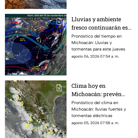
década de 1950, con lluvias
extremas, sequías y olas de
calor que podrían extender sus
Lluvias y ambiente
efectos hasta 2027.
fresco continuarán este
jueves en Michoacán
Pronóstico del tiempo en
Michoacán: Lluvias y
tormentas para este jueves
agosto 06, 2026 07:54 a. m.
Clima hoy en
Michoacán: prevén
lluvias fuertes,
Pronóstico del clima en
Michoacán: lluvias fuertes y
tormentas eléctricas y
tormentas eléctricas
ambiente caluroso
agosto 05, 2026 07:58 a. m.