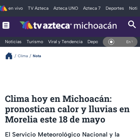
en vivo
TV Azteca
Azteca UNO
Azteca 7
Deportes
Notic
Noticias
Turismo
Viral y Tendencia
Deportes
Espectáculos
En Vivo
Clima
Nota
Clima hoy en Michoacán:
pronostican calor y lluvias en
Morelia este 18 de mayo
El Servicio Meteorológico Nacional y la