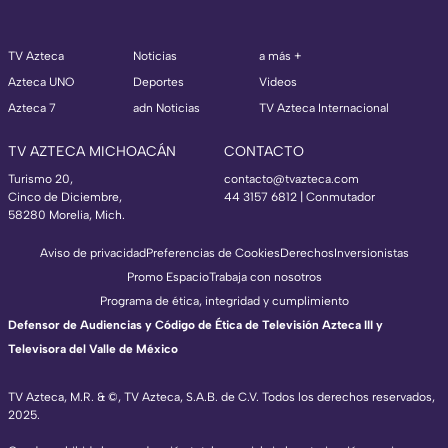
TV Azteca
Noticias
a más +
Azteca UNO
Deportes
Videos
Azteca 7
adn Noticias
TV Azteca Internacional
TV AZTECA MICHOACÁN
CONTACTO
Turismo 20,
contacto@tvazteca.com
Cinco de Diciembre,
44 3157 6812
| Conmutador
58280 Morelia, Mich.
Aviso de privacidad
Preferencias de Cookies
Derechos
Inversionistas
Promo Espacio
Trabaja con nosotros
Programa de ética, integridad y cumplimiento
Defensor de Audiencias y Código de Ética de Televisión Azteca III y
Televisora del Valle de México
TV Azteca, M.R. & ©, TV Azteca, S.A.B. de C.V. Todos los derechos reservados,
2025.