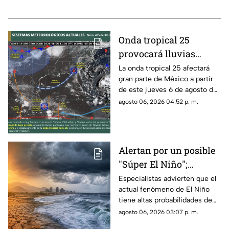
Onda tropical 25
provocará lluvias
intensas y riesgo de
La onda tropical 25 afectará
gran parte de México a partir
inundaciones en
de este jueves 6 de agosto de
Michoacán y otros
2026, generando condiciones
agosto 06, 2026 04:52 p. m.
estados
de lluvias fuertes, tormentas
eléctricas, vientos intensos y
posibles inundaciones en
distintas regiones del país,
Alertan por un posible
informó el Servicio
"Súper El Niño";
Meteorológico Nacional
(SMN).
científicos prevén
Especialistas advierten que el
actual fenómeno de El Niño
impactos hasta 2027
tiene altas probabilidades de
convertirse en uno de los más
agosto 06, 2026 03:07 p. m.
fuertes registrados desde la