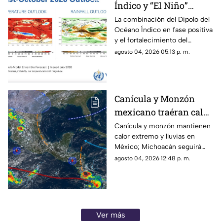
Índico y “El Niño”
podrían cambiar el
La combinación del Dipolo del
Océano Índico en fase positiva
clima de 2026;
y el fortalecimiento del
Michoacán se prepara
fenómeno de “El Niño” podría
agosto 04, 2026 05:13 p. m.
para lluvias irregulares
provocar cambios importantes
y sequías
en el clima durante 2026, con
periodos de lluvias intensas,
sequías y temperaturas más
Canícula y Monzón
elevadas en distintas regiones
mexicano traéran calor
del mundo, incluyendo
posibles efectos para
extremo y fuertes
Canícula y monzón mantienen
Michoacán.
calor extremo y lluvias en
lluvias a Michoacán
México; Michoacán seguirá
con precipitaciones
agosto 04, 2026 12:48 p. m.
Ver más