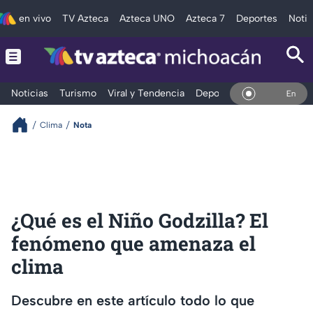
en vivo
TV Azteca
Azteca UNO
Azteca 7
Deportes
Notic
Noticias
Turismo
Viral y Tendencia
Deportes
Espectáculos
En Vivo
Clima
Nota
¿Qué es el Niño Godzilla? El
fenómeno que amenaza el
clima
Descubre en este artículo todo lo que