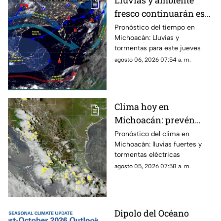
Lluvias y ambiente
efectos hasta 2027.
fresco continuarán este
jueves en Michoacán
Pronóstico del tiempo en
Michoacán: Lluvias y
tormentas para este jueves
agosto 06, 2026 07:54 a. m.
Clima hoy en
Michoacán: prevén
lluvias fuertes,
Pronóstico del clima en
Michoacán: lluvias fuertes y
tormentas eléctricas y
tormentas eléctricas
ambiente caluroso
agosto 05, 2026 07:58 a. m.
Dipolo del Océano