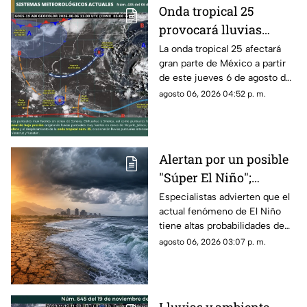
Onda tropical 25
provocará lluvias
intensas y riesgo de
La onda tropical 25 afectará
gran parte de México a partir
inundaciones en
de este jueves 6 de agosto de
Michoacán y otros
2026, generando condiciones
agosto 06, 2026 04:52 p. m.
estados
de lluvias fuertes, tormentas
eléctricas, vientos intensos y
posibles inundaciones en
distintas regiones del país,
Alertan por un posible
informó el Servicio
"Súper El Niño";
Meteorológico Nacional
(SMN).
científicos prevén
Especialistas advierten que el
actual fenómeno de El Niño
impactos hasta 2027
tiene altas probabilidades de
convertirse en uno de los más
agosto 06, 2026 03:07 p. m.
fuertes registrados desde la
década de 1950, con lluvias
extremas, sequías y olas de
calor que podrían extender sus