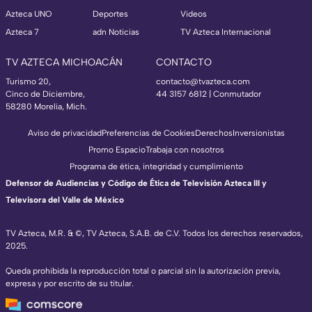
Azteca UNO
Deportes
Videos
Azteca 7
adn Noticias
TV Azteca Internacional
TV AZTECA MICHOACÁN
CONTACTO
Turismo 20,
contacto@tvazteca.com
Cinco de Diciembre,
44 3157 6812
| Conmutador
58280 Morelia, Mich.
Aviso de privacidad
Preferencias de Cookies
Derechos
Inversionistas
Promo Espacio
Trabaja con nosotros
Programa de ética, integridad y cumplimiento
Defensor de Audiencias y Código de Ética de Televisión Azteca III y
Televisora del Valle de México
TV Azteca, M.R. & ©, TV Azteca, S.A.B. de C.V. Todos los derechos reservados,
2025.
Queda prohibida la reproducción total o parcial sin la autorización previa,
expresa y por escrito de su titular.