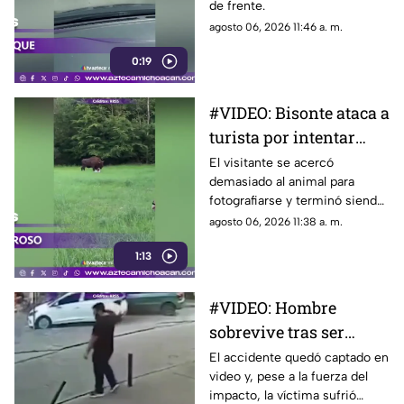
de frente.
agosto 06, 2026 11:46 a. m.
0:19
#VIDEO: Bisonte ataca a
turista por intentar
tomarse un selfie
El visitante se acercó
demasiado al animal para
fotografiarse y terminó siendo
embestido.
agosto 06, 2026 11:38 a. m.
1:13
#VIDEO: Hombre
sobrevive tras ser
aplastado por un árbol
El accidente quedó captado en
video y, pese a la fuerza del
impacto, la víctima sufrió