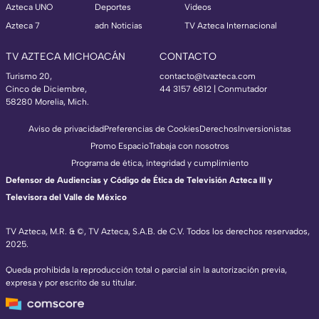
Azteca UNO
Deportes
Videos
Azteca 7
adn Noticias
TV Azteca Internacional
TV AZTECA MICHOACÁN
CONTACTO
Turismo 20,
contacto@tvazteca.com
Cinco de Diciembre,
44 3157 6812
| Conmutador
58280 Morelia, Mich.
Aviso de privacidad
Preferencias de Cookies
Derechos
Inversionistas
Promo Espacio
Trabaja con nosotros
Programa de ética, integridad y cumplimiento
Defensor de Audiencias y Código de Ética de Televisión Azteca III y
Televisora del Valle de México
TV Azteca, M.R. & ©, TV Azteca, S.A.B. de C.V. Todos los derechos reservados,
2025.
Queda prohibida la reproducción total o parcial sin la autorización previa,
expresa y por escrito de su titular.