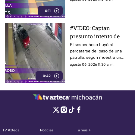
0:11
#VIDEO: Captan
presunto intento de
robo a una vivienda
El sospechoso huyó al
percatarse del paso de una
patrulla, según muestra un
video difundido en redes.
agosto 06, 2026 11:30 a. m.
0:42
TV Azteca
Noticias
a más +