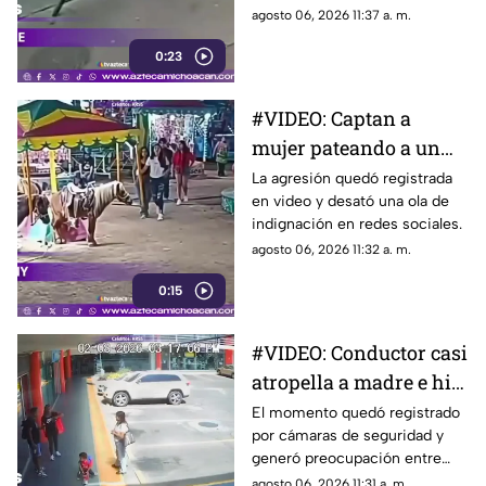
lesiones leves.
agosto 06, 2026 11:37 a. m.
0:23
#VIDEO: Captan a
mujer pateando a un
pony durante una feria
La agresión quedó registrada
en video y desató una ola de
indignación en redes sociales.
agosto 06, 2026 11:32 a. m.
0:15
#VIDEO: Conductor casi
atropella a madre e hija
en paso peatonal
El momento quedó registrado
por cámaras de seguridad y
generó preocupación entre
usuarios.
agosto 06, 2026 11:31 a. m.