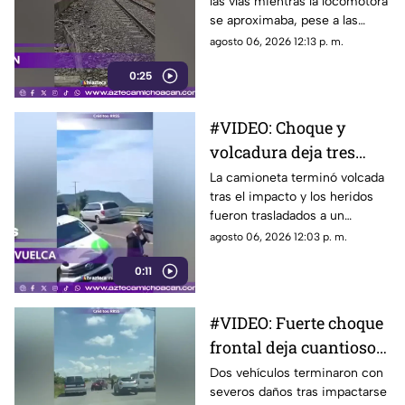
las vías mientras la locomotora
al tren
se aproximaba, pese a las
advertencias del operador.
agosto 06, 2026 12:13 p. m.
0:25
#VIDEO: Choque y
volcadura deja tres
personas lesionadas
La camioneta terminó volcada
tras el impacto y los heridos
fueron trasladados a un
hospital.
agosto 06, 2026 12:03 p. m.
0:11
#VIDEO: Fuerte choque
frontal deja cuantiosos
daños
Dos vehículos terminaron con
severos daños tras impactarse