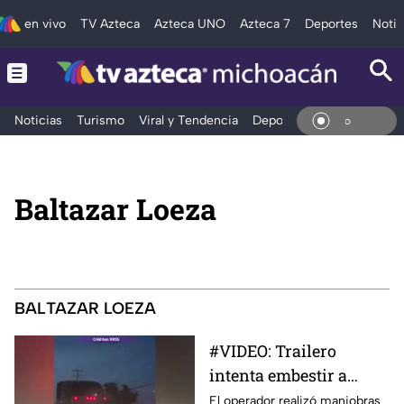
en vivo
TV Azteca
Azteca UNO
Azteca 7
Deportes
Notic
Noticias
Turismo
Viral y Tendencia
Deportes
Espectáculos
En Vivo
Baltazar Loeza
BALTAZAR LOEZA
#VIDEO: Trailero
intenta embestir a
manifestantes durante
El operador realizó maniobras