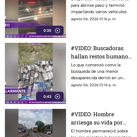
para abrirse paso y terminó
bloqueo
impactando varios vehículos.
agosto 06, 2026 01:16 p. m.
0:30
#VIDEO: Buscadoras
hallan restos humanos
y más de 400 residuos
Lo que comenzó como la
búsqueda de una menor
médicos
desaparecida derivó en un
hallazgo que encendió las
agosto 06, 2026 01:14 p. m.
alertas.
0:42
#VIDEO: Hombre
arriesga su vida por
grabar un video frente
El hombre permaneció sobre