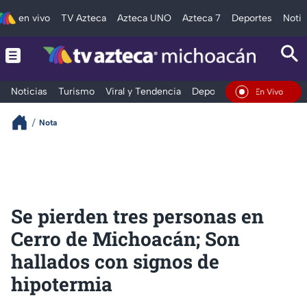
en vivo
TV Azteca
Azteca UNO
Azteca 7
Deportes
Notic
Noticias
Turismo
Viral y Tendencia
Deportes
Espectáculos
En Vivo
Nota
Se pierden tres personas en
Cerro de Michoacán; Son
hallados con signos de
hipotermia